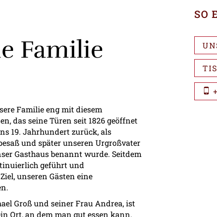
SO 
ie Familie
UN
TI
+
nsere Familie eng mit diesem
n, das seine Türen seit 1826 geöffnet
ins 19. Jahrhundert zurück, als
besaß und später unseren Urgroßvater
unser Gasthaus benannt wurde. Seitdem
tinuierlich geführt und
Ziel, unseren Gästen eine
en.
ael Groß und seiner Frau Andrea, ist
ein Ort, an dem man gut essen kann.