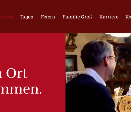
sthof
Tagen
Feiern
Familie Groß
Karriere
Ko
n Ort
mmen.