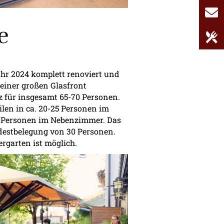
E
e
S
hr 2024 komplett renoviert und
t einer großen Glasfront
tz für insgesamt 65-70 Personen.
ilen in ca. 20-25 Personen im
0 Personen im Nebenzimmer. Das
estbelegung von 30 Personen.
rgarten ist möglich.