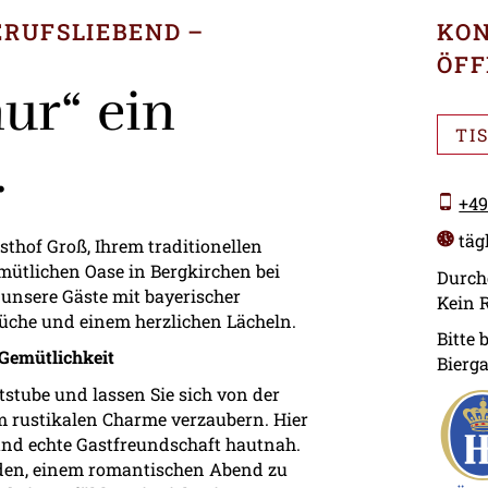
ERUFSLIEBEND
KON
ÖFF
ur“ ein
TI
.
+49
tägl
thof Groß, Ihrem traditionellen
mütlichen Oase in Bergkirchen bei
Durch
unsere Gäste mit bayerischer
Kein 
Küche und einem herzlichen Lächeln.
Bitte 
 Gemütlichkeit
Bierga
ststube und lassen Sie sich von der
 rustikalen Charme verzaubern. Hier
 und echte Gastfreundschaft hautnah.
nden, einem romantischen Abend zu